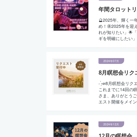
年間タロットリ
🔮2025年、輝
め！🦋2025年
れが知りたい」🌟
ギを明確にしたい」
2024年07月
8月瞑想会リク
- ̗̀📣8月瞑想
これまでに14回の
さま、ありがとうご
エスト開催をメイン
2024年12月
12月の瞑想会