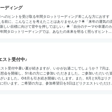
ーディング
く一年へのヒントを受け取る年間タロットリーディング🦋こんな方におすす
を迎える前に、こんなことを考えたことはありませんか？🌟「来年の運気の
「新しい目標に向けて背中を押してほしい」🌟「自分のテーマや幸運のカ
年間タロットリーディングでは、あなたの未来を明るく照らすヒント...
エスト受付中♪
会リクエスト受付中暑い夏が続きますが、いかがお過ごしでしょうか？ 7月は
瞑想会を開催し、51名の方にご参加いただきました。ご参加いただいた
ざいました。🌻8月も引き続き開催いたします。また、8月と9月はリク
に行います。ご希望の方は、参加希望日を3日ほどリクエストいただけ..