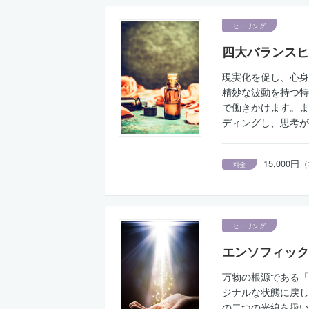
ヒーリング
四大バランスヒ
現実化を促し、心身
精妙な波動を持つ特
で働きかけます。ま
ディングし、思考が
15,000
料金
ヒーリング
エンソフィック
万物の根源である「
ジナルな状態に戻し
の二つの光線を扱い