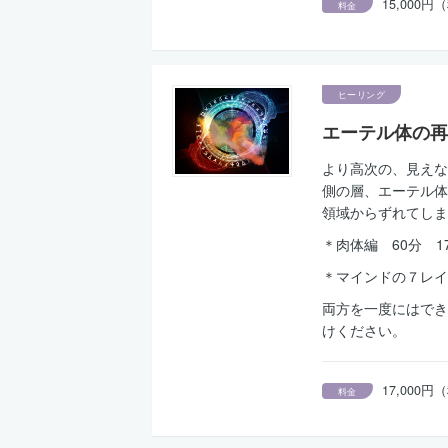
15,000
料金
ヒーリング
エーテル体の再
より高次の、見えな
側の層、エーテル体
領域からずれてしま
＊肉体編 60分 17
＊マインドの７レイヤ
両方を一度にはでき
けください。
17,000
料金