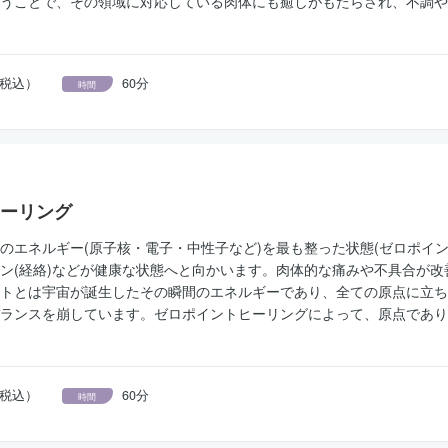
うことで、その領域に対応している肉体にも癒しがもたらされ、不調や
円（税込）
60分
時間
ーリング
のエネルギー(原子核・電子・中性子など)を最も整った状態(ゼロポイ
ン(経絡)などが健康な状態へと向かいます。肉体的な痛みや不具合が
トとは宇宙が誕生したその瞬間のエネルギーであり、全ての原点に立ち
ランスを崩しています。ゼロポイントヒーリングによって、原点であり
円（税込）
60分
時間