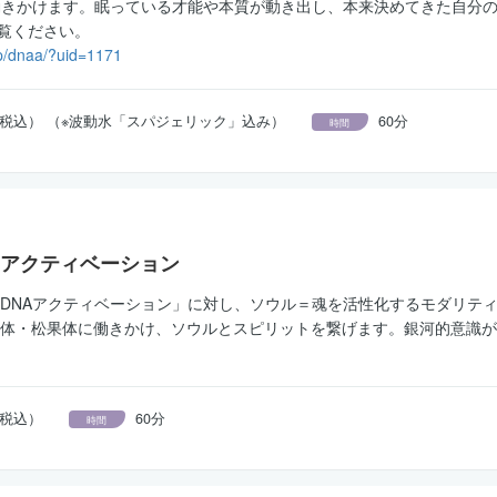
働きかけます。眠っている才能や本質が動き出し、本来決めてきた自分
覧ください。
/p/dnaa/?uid=1171
0円（税込） （※波動水「スパジェリック」込み）
60分
時間
アクティベーション
DNAアクティベーション」に対し、ソウル＝魂を活性化するモダリテ
体・松果体に働きかけ、ソウルとスピリットを繋げます。銀河的意識が
円（税込）
60分
時間