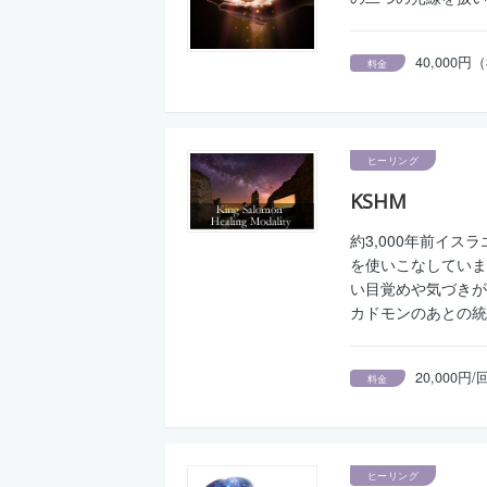
40,000
料金
ヒーリング
KSHM
約3,000年前イ
を使いこなしていま
い目覚めや気づきが
カドモンのあとの統
20,000円
料金
ヒーリング