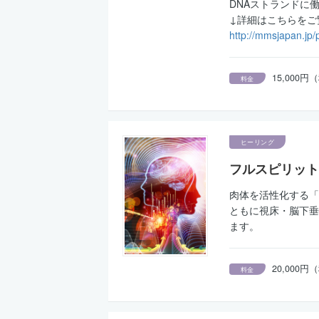
DNAストランドに
↓詳細はこちらをご
http://mmsjapan.jp
15,00
料金
ヒーリング
フルスピリット
肉体を活性化する「
ともに視床・脳下垂
ます。
20,000
料金