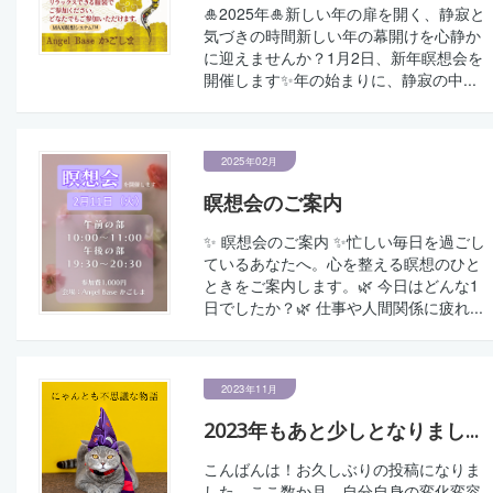
🎍2025年🎍新しい年の扉を開く、静寂と
気づきの時間新しい年の幕開けを心静か
に迎えませんか？1月2日、新年瞑想会を
開催します✨️年の始まりに、静寂の中...
2025年02月
瞑想会のご案内
✨ 瞑想会のご案内 ✨忙しい毎日を過ごし
ているあなたへ。心を整える瞑想のひと
ときをご案内します。🌿 今日はどんな1
日でしたか？🌿 仕事や人間関係に疲れ...
2023年11月
2023年もあと少しとなりまし...
こんばんは！お久しぶりの投稿になりま
した。ここ数か月、自分自身の変化変容